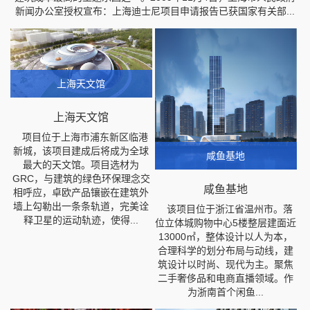
新闻办公室授权宣布：上海迪士尼项目申请报告已获国家有关部...
上海天文馆
上海天文馆
项目位于上海市浦东新区临港
新城，该项目建成后将成为全球
咸鱼基地
最大的天文馆。项目选材为
GRC，与建筑的绿色环保理念交
咸鱼基地
相呼应，卓欧产品镶嵌在建筑外
墙上勾勒出一条条轨道，完美诠
该项目位于浙江省温州市。落
释卫星的运动轨迹，使得...
位立体城购物中心5楼整层建面近
13000㎡，整体设计以人为本，
合理科学的划分布局与动线，建
筑设计以时尚、现代为主。聚焦
二手奢侈品和电商直播领域。作
为浙南首个闲鱼...