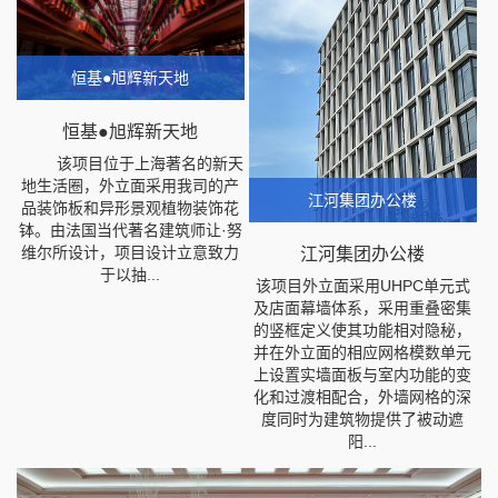
恒基●旭辉新天地
恒基●旭辉新天地
该项目位于上海著名的新天
地生活圈，外立面采用我司的产
江河集团办公楼
品装饰板和异形景观植物装饰花
钵。由法国当代著名建筑师让·努
维尔所设计，项目设计立意致力
江河集团办公楼
于以抽...
该项目外立面采用UHPC单元式
及店面幕墙体系，采用重叠密集
的竖框定义使其功能相对隐秘，
并在外立面的相应网格模数单元
上设置实墙面板与室内功能的变
化和过渡相配合，外墙网格的深
度同时为建筑物提供了被动遮
阳...